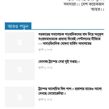
সদস্যরা।। বেশ কয়েকজন
আহত।।
আরও পড়ুন
সরকারের সমালোচক সাংবাদিকদের বাদ দিয়ে অনুকূল
সংবাদমাধ্যমকে প্রাধান্য দিতেই পেন্টাগনের নীতিকে
— অসাংবিধানিক ঘোষণা মার্কিন আদালতের
জুলাই ১, ২০২৬
ডোনাল্ড ট্রাম্পের সেরা দুই সপ্তাহ।।
জুলাই ৫, ২০২৫
ট্রাম্পের আলোচিত বিল পাশ।। হতাশার মাঝেও আলো
দেখছে ডেমোক্রেটরা।।
জুলাই ৪, ২০২৫