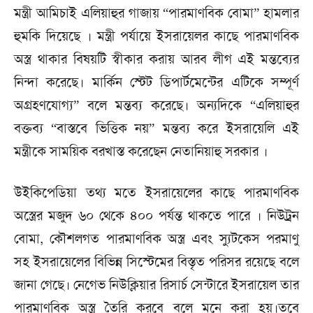
মন্ত্রী আমিচাই এলিয়াহুর গাজায় “পারমাণবিক বোমা” হামলার
হুমকি দিয়েছে । মন্ত্রী পর্যায়ে ইসরায়েলর কাছে পারমাণবিক
অস্ত্র থাকার বিষয়টি স্বীকার করায় আরব লীগ এই মন্তব্যের
নিন্দা করেছে। মার্কিন স্টেট ডিপার্টমেন্টের এটিকে সম্পূর্ণ
অগ্রহণযোগ্য” বলে মন্তব্য করেছে। অন্যদিকে “এলিয়াহুর
বক্তব্য “বাস্তবে ভিত্তিক নয়” মন্তব্য করে ইসরায়েলি এই
মন্ত্রীকে সাময়িক বরখাস্ত করেছেন নেতানিয়াহু সরকার ।
উইকিপেডিয়া তথ্য মতে ইসরায়েলের কাছে পারমাণবিক
অস্ত্রের মজুদ ৬০ থেকে ৪০০ পর্যন্ত থাকতে পারে । নিউট্রন
বোমা, কৌশলগত পারমাণবিক অস্ত্র এবং স্যুটকেস পরমাণু
সহ ইসরায়েলের বিভিন্ন সিস্টেমের বিস্তৃত পরিসর রয়েছে বলে
জানা গেছে। নেগেভ নিউক্লিয়ার রিসার্চ সেন্টারে ইসরায়েল তার
পারমাণবিক অস্ত্র তৈরি করবে বলে মনে করা হয়।তবে