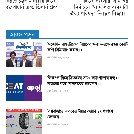
করছে চট্টগ্রাম টায়ার-টিউব
টিউব ব্যবসায়ী সমিতির
ইম্পোটার্স এন্ড ডিলার্স গ্রুপ
নির্বাচনে “সম্মিলিত ব্যবসায়ী
ঐক্য পরিষদ” নিরঙ্কুশ বিজয়।।
আরও পড়ুন
মিশেলিন বাস-ট্রাকের টায়ারের জন্য ভারতে ৫৬৪ কোটি
রুপি বিনিয়োগ করছে।।
সেপ্টেম্বর ২১, ২০২৪
বিজ্ঞাপন নিয়ে সিয়েটের সাথে অ্যাপোলোর দ্বন্দ্ব।।
সম্প্রচার বন্ধে আদালতের হস্তক্ষেপ।।
সেপ্টেম্বর ২০, ২০২৪
বিশ্ববাজারে ভারতের টায়ার রপ্তানি ১৭ শতাংশ
বেড়েছে।।
সেপ্টেম্বর ৩, ২০২৪