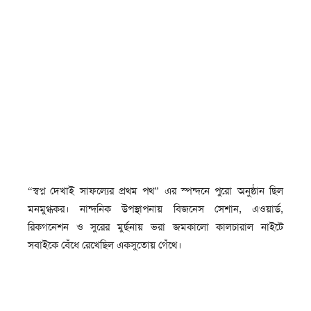
“স্বপ্ন দেখাই সাফল্যের প্রথম পথ” এর স্পন্দনে পুরো অনুষ্ঠান ছিল
মনমুগ্ধকর। নান্দনিক উপস্থাপনায় বিজনেস সেশান, এওয়ার্ড,
রিকগনেশন ও সুরের মুর্ছনায় ভরা জমকালো কালচারাল নাইটে
সবাইকে বেঁধে রেখেছিল একসুতোয় গেঁথে।