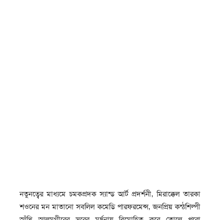
নতুনত্বের মাধ্যমে চমকপ্রদক স্যান্ড আর্ট প্রদর্শনী, মিরাক্কেল তারকা
শওনের মন মাতানো সবলিল কমেডি পারফরমেন্স, জনপ্রিয় কন্ঠশিল্পী
আঁখি আলমগীরের সুরের মূর্ছনায় বিমোহিত করে তোলে পুরো