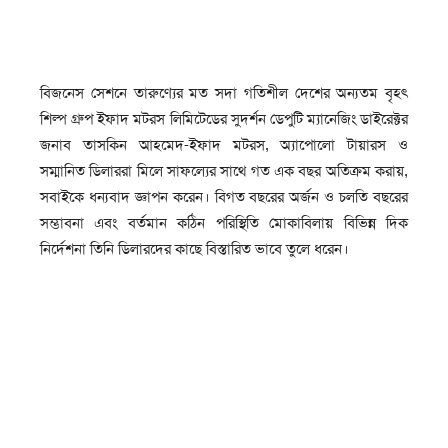
বিজনেস সেশনে তারুণ্যের মত সদা গতিশীল দেশের অন্যতম বৃহৎ
শিল্প গ্রুপ ইফাদ মটরস লিমিটেডের সুদর্শন ডেপুটি ম্যানেজিং ডাইরেক্টর
জনাব তাসকিন আহমেদ-ইফাদ মটরস, অ্যাপোলো টায়ারস ও
সম্মানিত ডিলাররা মিলে সাফল্যের সাথে গত এক বছর অতিক্রম করায়,
সবাইকে ধন্যবাদ জ্ঞাপন করেন। বিগত বছরের অর্জন ও চলতি বছরের
সম্ভাবনা এবং বর্তমান কঠিন পরিস্থিতি মোকাবিলায় বিভিন্ন দিক
নির্দেশনা তিনি ডিলারদের কাছে বিস্তারিত ভাবে তুলে ধরেন।