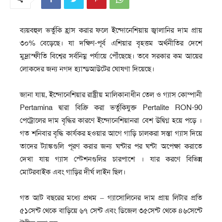
ব্যয়বহুল ভর্তুকি হ্রাস করার ফলে ইন্দোনেশিয়ায় জ্বালানির দাম প্রায়
৩০% বেড়েছে। যা দক্ষিণ-পূর্ব এশিয়ার বৃহত্তম অর্থনীতির দেশে
মুদ্রাস্ফীতি বিশ্বের সর্বনিম্ন পর্যায়ে পৌঁছেছে। তবে সরকার কম আয়ের
লোকদের জন্য নগদ হ্যান্ডআউটের ঘোষণা দিয়েছে।
জানা যায়, ইন্দোনেশিয়ার রাষ্ট্রীয় মালিকানাধীন তেল ও গ্যাস কোম্পানী
Pertamina দ্বারা বিক্রি করা ভর্তুকিযুক্ত Pertalite RON-90
পেট্রোলের দাম বৃদ্ধির কারণে ইন্দোনেশিয়ানরা বেশ উদ্বিগ্ন হয়ে পড়ে ।
গত শনিবার বৃদ্ধি কার্যকর হওয়ার আগে গাড়ি চালকরা সস্তা গ্যাস দিয়ে
তাদের ট্যাঙ্কগুলি পূরণ করার জন্য ঘন্টার পর ঘন্টা অপেক্ষা করাতে
দেখা যায় গ্যাস স্টেশনগুলির চারপাশে । যার করণে বিভিন্ন
মোটরবাইক এবং গাড়ির দীর্ঘ লাইন ছিল।
গত আট বছরের মধ্যে প্রথম – গ্যাসোলিনের দাম প্রায় লিটার প্রতি
৫১সেন্ট থেকে বাড়িয়ে ৬৭ সেন্ট এবং ডিজেল ৩৫সেন্ট থেকে ৪৬সেন্টে