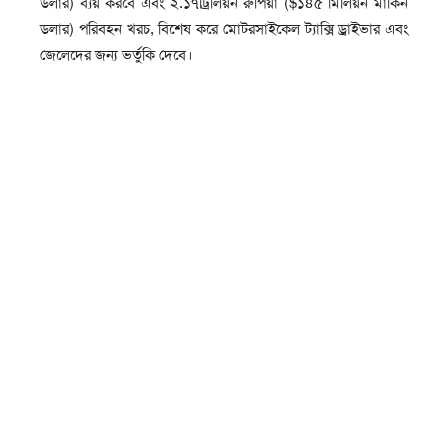
ডলার) ব্যয় করবে এবং ২.১৭ট্রিলিয়ন রুপিয়া ($১৪৫ মিলিয়ন মার্কিন
ডলার) পরিবহন খরচ, বিশেষ করে মোটরসাইকেল ট্যাক্সি ড্রাইভার এবং
জেলেদের জন্য ভর্তুকি দেবে।