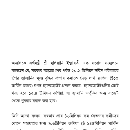
অন্যদিকে অর্থমন্ত্রী শ্রী মুলিয়ানি ইন্দ্রাবতী এক সংবাদ সম্মেলনে
বলেছেন যে, সরকার বছরের শেষ পর্যন্ত ২০.৬ মিলিয়ন দরিদ্র পরিবারের
উপর জ্বালানির মূল্য বৃদ্ধির প্রভাব কমাতে দেড় লাখ রুপিয়া ($১০
মার্কিন ডলার) নগদ হ্যান্ডআউট প্রদান করবে। হ্যান্ডআউটগুলির মোট
খরচ হবে ১২.৪ ট্রিলিয়ন রুপিয়া, যা জ্বালানি ভর্তুকির জন্য বাজেট
থেকে পুনরায় বরাদ্দ করা হবে।
তিনি আরো বলেন, সরকার প্রায় ১৬মিলিয়ন কম বেতনের কর্মীদের
বেতন সহায়তার জন্য ৯.৬ট্রিলিয়ন রুপিয়া ($ ৬৪৪মিলিয়ন মার্কিন