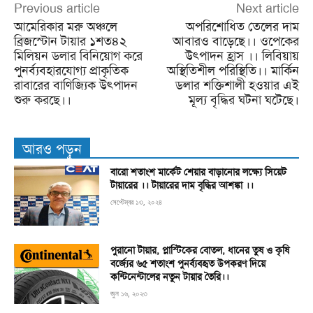
Previous article
Next article
আমেরিকার মরু অঞ্চলে
অপরিশোধিত তেলের দাম
ব্রিজস্টোন টায়ার ১শত৪২
আবারও বাড়েছে।। ওপেকের
মিলিয়ন ডলার বিনিয়োগ করে
উৎপাদন হ্রাস ।। লিবিয়ায়
পুনর্ব্যবহারযোগ্য প্রাকৃতিক
অস্থিতিশীল পরিস্থিতি।। মার্কিন
রাবারের বাণিজ্যিক উৎপাদন
ডলার শক্তিশালী হওয়ার এই
শুরু করছে।।
মূল্য বৃদ্ধির ঘটনা ঘটেছে।
আরও পড়ুন
বারো শতাংশ মার্কেট শেয়ার বাড়ানোর লক্ষ্যে সিয়েট
টায়ারের ।। টায়ারের দাম বৃদ্ধির আশঙ্কা ।।
সেপ্টেম্বর ১৩, ২০২৪
পুরানো টায়ার, প্লাস্টিকের বোতল, ধানের তুষ ও কৃষি
বর্জ্যের ৬৫ শতাংশ পুনর্ব্যবহৃত উপকরণ দিয়ে
কন্টিনেন্টালের নতুন টায়ার তৈরি।।
জুন ১৬, ২০২৩