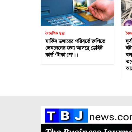
বৈদেশিক মুদ্রা
বৈদে
মার্কিন ডলারের পরিবর্তে রুপিতে
দুর
লেনদেনের জন্য আসছে ডেবিট
ঘট
কার্ড ‘টাকা পে’।।
বল
তব
আস