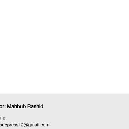
tor: Mahbub Rashid
il:
bubpress12@gmail.com