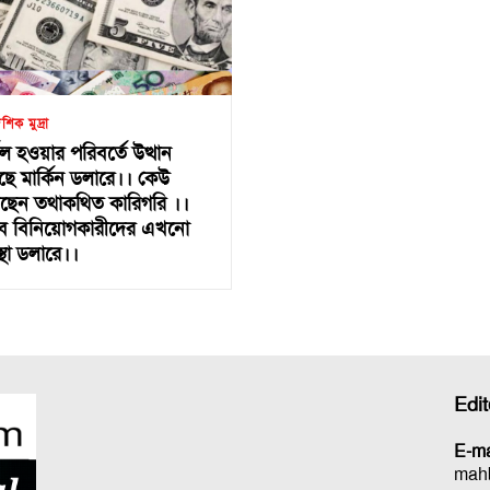
শিক মুদ্রা
্বল হওয়ার পরিবর্তে উত্থান
ছে মার্কিন ডলারে।। কেউ
ছেন তথাকথিত কারিগরি ।।
ে বিনিয়োগকারীদের এখনো
্থা ডলারে।।
Edi
E-ma
mah