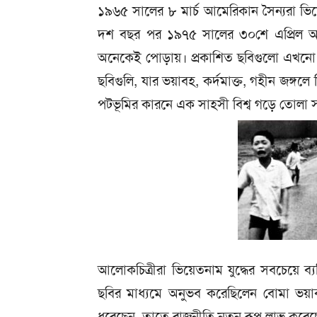
১৯৬৫ সালের ৮ মার্চ আমেরিকান সৈন্যরা ভি
দশ বছর পর ১৯৭৫ সালের ৩০শে এপ্রিল আনুষ
অনেকেই পোড়ায়। প্রকাশিত ছবিগুলো এখনো 
ছবিগুলি, যার ভয়াবহ, কর্দমাক্ত, গহীন জঙ্গলে নি
পটভূমির কারনে এক সাহসী বিশ্ব গড়ে তোলা স
আলোকচিত্রীরা ভিয়েতনাম যুদ্ধের সবচেয়ে ব
ছবির মাধ্যমে অনুভব করেছিলেন বোমা ভয়াবহ
ধরেছেন, তাতে রাজনীতি নতুন রূপ লাভ করেছে 