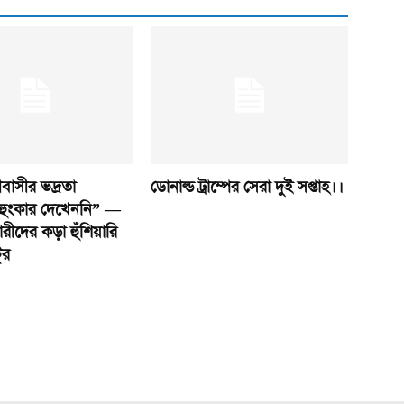
বাসীর ভদ্রতা
ডোনাল্ড ট্রাম্পের সেরা দুই সপ্তাহ।।
হুংকার দেখেননি” —
ীদের কড়া হুঁশিয়ারি
ুর