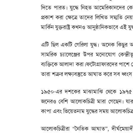
দিতে পারত। যুদ্ধে নিহত আমেরিকানদের 
প্রকাশ করা ক্ষেত্রে তাদের লিখিত সম্মতি ন
মার্কিন যুক্তরাষ্ট্র কখনও আনুষ্ঠানিকভাবে এই য
এটি ছিল একটি গেরিলা যুদ্ধ। অনেক কিছুর অ
সামরিক চ্যালেঞ্জের উপর মনোযোগ কেন্দ্রীভ
ব্যক্তিকে আলাদা করা।ফটোগ্রাফারদের পাশে রেখে
তারা শত্রুর লক্ষ্যবস্তুতে আঘাত করে সব ধ্বংস
১৯৫০-এর দশকের মাঝামাঝি থেকে ১৯৭৫ সাল
জনেরও বেশি আলোকচিত্রী মারা গেছেন। যার মধ্যে 
কাপা এবং ভিয়েতনাম যুদ্ধের সময় আলোকচিত্র 
আলোকচিত্রীরা “নৈতিক আঘাত”, দীর্ঘমেয়াদ