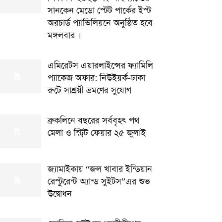
সানকেন মেডো স্টেট পার্কের ইস্ট
অরচার্ড প্যাভিলিয়নে অনুষ্ঠিত হবে
মঙ্গলবার ।
এমিরেটস এয়ারলাইন্সের ফ্যামিলি
প্যাকেজ অফার: নিউইয়র্ক-ঢাকা
রুটে সাশ্রয়ী ভ্রমণের সুযোগ
ব্রুকলিনে বছরের সর্ববৃহৎ পথ
মেলা ও স্ট্রিট ফেয়ার ২৫ জুলাই
জ্যামাইকায় “জল খাবার ইন্ডিয়ান
রেস্টুরেন্ট অ্যান্ড সুইটস”এর শুভ
উদ্বোধন