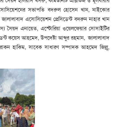
্টর সৈয়দ ইলিয়াস খসরু, কমিউনিটি এক্টিভিজ ও মূলধারার
এসোসিয়েশনের সভাপতি বদরুল হোসেন খান, নাইকোর
েক জালালাবাদ এসোসিয়েশন প্রেসিডেন্ট বদরুন নাহার খান
স্য সৈয়দ এনায়েত, এস্টোরিয়া ওয়েলফেয়ার সোসাইটির
িডেন্ট কয়েস আহমেদ, উপদেষ্টা আব্দুর রহমান, জালালাবাদ
 রোকন হাকিম, সাবেক সাধারণ সম্পাদক আহমেদ জিল্লু,