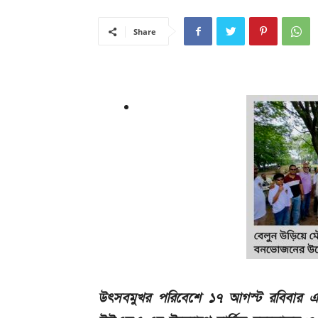
Share
উৎসবমুখর পরিবেশে ১৭ আগস্ট রবিবার এস্টো