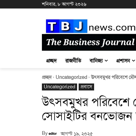
শনিবার, ৮ আগস্ট ২০২৬
প্রচ্ছদ
রাজনীতি
বানিজ্য
প্রশাসন
প্রচ্ছদ
Uncategorized
উৎসবমুখর পরিবেশে মৌলভী
Uncategorized
প্রবাসে
উৎসবমুখর পরিবেশে মৌল
সোসাইটির বনভোজন অ
By
আগস্ট ১৯, ২০২৫
editor