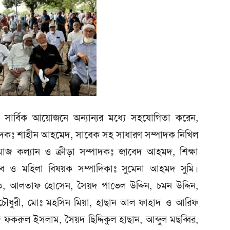
 সার্বিক আয়োজনে অন্যান্যর মধ্যে সহযোগিতা করেন,
্পাদকঃ শাহীন আহমেদ, সাবেক সহ সাধারণ সম্পাদক নিখিল
মাজ কল্যান ও ক্রীড়া সম্পাদকঃ জাবেদ আহমদ, শিক্ষা
দেব ও মহিলা বিষয়ক সম্পাদিকাঃ সুমেনা আহমদ সুমি।
সনাত, আলতাফ হোসেন, সৈয়দ পাভেল উদ্দিন, চমন উদ্দিন,
 চৌধুরী, মোঃ মহসিন মিয়া, হাছান আল ফাহাদ ও আরিফ
ফকরুল ইসলাম, সৈয়দ ছিদ্দিকুল হাছান, আব্দুল মছব্বির,