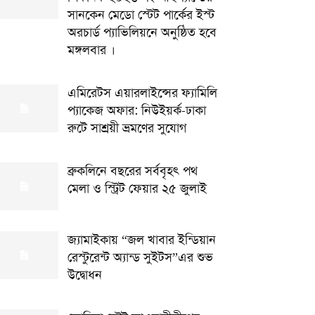
সানকেন মেডো স্টেট পার্কের ইস্ট
অরচার্ড প্যাভিলিয়নে অনুষ্ঠিত হবে
মঙ্গলবার ।
এমিরেটস এয়ারলাইন্সের ফ্যামিলি
প্যাকেজ অফার: নিউইয়র্ক-ঢাকা
রুটে সাশ্রয়ী ভ্রমণের সুযোগ
ব্রুকলিনে বছরের সর্ববৃহৎ পথ
মেলা ও স্ট্রিট ফেয়ার ২৫ জুলাই
জ্যামাইকায় “জল খাবার ইন্ডিয়ান
রেস্টুরেন্ট অ্যান্ড সুইটস”এর শুভ
উদ্বোধন