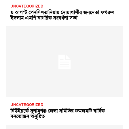
UNCATEGORIZED
৯ আগস্ট পেনসিলভানিয়ায় নোয়াখালীর জননেতা ফখরুল
ইসলাম এমপি নাগরিক সংবর্ধনা সভা
UNCATEGORIZED
নিউইয়র্কে সুনামগঞ্জ জেলা সমিতির জমজমাট বার্ষিক
বনভোজন অনুষ্ঠিত