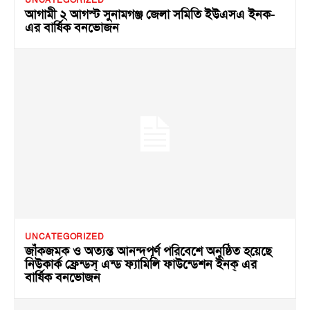
UNCATEGORIZED
আগামী ২ আগস্ট সুনামগঞ্জ জেলা সমিতি ইউএসএ ইনক-
এর বার্ষিক বনভোজন
UNCATEGORIZED
জাঁকজমক ও অত্যন্ত আনন্দপূর্ণ পরিবেশে অনুষ্ঠিত হয়েছে
নিউকার্ক ফ্রেন্ডস্ এন্ড ফ্যামিলি ফাউন্ডেশন ইনক্ এর
বার্ষিক বনভোজন