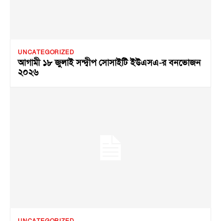
UNCATEGORIZED
আগামী ১৮ জুলাই সন্দ্বীপ সোসাইটি ইউএসএ-র বনভোজন
২০২৬