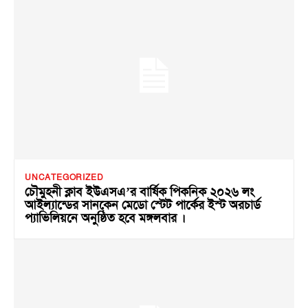
UNCATEGORIZED
চৌমুহনী ক্লাব ইউএসএ’র বার্ষিক পিকনিক ২০২৬ লং
আইল্যান্ডের সানকেন মেডো স্টেট পার্কের ইস্ট অরচার্ড
প্যাভিলিয়নে অনুষ্ঠিত হবে মঙ্গলবার ।