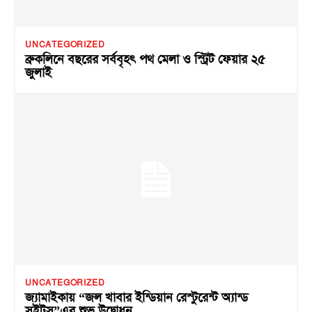
UNCATEGORIZED
ব্রুকলিনে বছরের সর্ববৃহৎ পথ মেলা ও স্ট্রিট ফেয়ার ২৫
জুলাই
UNCATEGORIZED
জ্যামাইকায় “জল খাবার ইন্ডিয়ান রেস্টুরেন্ট অ্যান্ড
সুইটস”এর শুভ উদ্বোধন